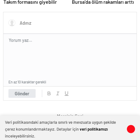
Takım formasını giyebilir
Bursa’da ölüm rakamları arttı
En az 10 karakter gerekli
Gönder
Mersinin Sesi
Veri politikasındaki amaçlarla sınırlı ve mevzuata uygun şekilde
çerez konumlandırmaktayız. Detaylar için
veri politikamızı
0
0
inceleyebilirsiniz.