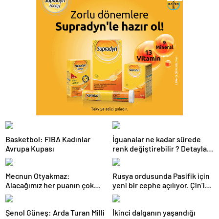
Basketbol: FIBA Kadınlar
İguanalar ne kadar sürede
Avrupa Kupası
renk değiştirebilir ? Detaylar
burada…
Mecnun Otyakmaz:
Rusya ordusunda Pasifik için
Alacağımız her puanın çok
yeni bir cephe açılıyor. Çin’in
önemi var
ilk tepkisi!
Şenol Güneş: Arda Turan Milli
İkinci dalganın yaşandığı