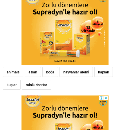
animals
aslan
boğa
hayvanlar alemi
kaplan
kuşlar
minik dostlar