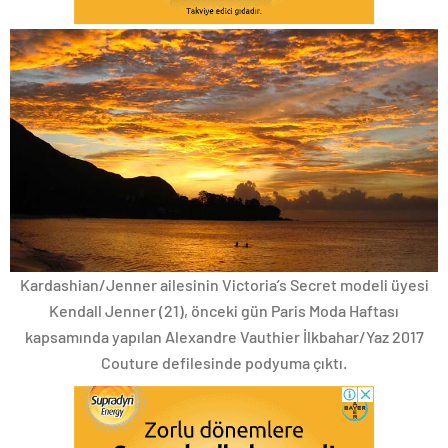
Kardashian/Jenner ailesinin Victoria’s Secret modeli üyesi
Kendall Jenner (21), önceki gün Paris Moda Haftası
kapsamında yapılan Alexandre Vauthier İlkbahar/Yaz 2017
Couture defilesinde podyuma çıktı.