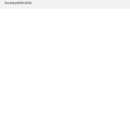
inceleyebilirsiniz.
animals
aslan
boğa
hayvanlar alemi
kaplan
kuşlar
minik dostlar