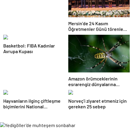
Mersin’de 24 Kasım
Öğretmenler Günü törenle
kutlandı
Basketbol: FIBA Kadınlar
Avrupa Kupası
Amazon örümceklerinin
esrarengiz dünyalarına
gitmeye hazır olun.
Hayvanların ilginç çiftleşme
Norveç’i ziyaret etmeniz için
biçimlerini National
gereken 25 sebep
Geographic görüntüledi.