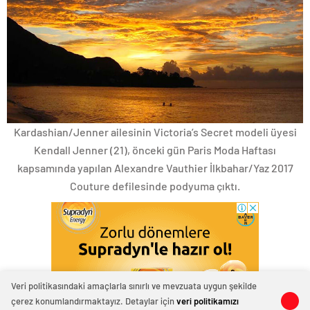
Kardashian/Jenner ailesinin Victoria’s Secret modeli üyesi
Kendall Jenner (21), önceki gün Paris Moda Haftası
kapsamında yapılan Alexandre Vauthier İlkbahar/Yaz 2017
Couture defilesinde podyuma çıktı.
Veri politikasındaki amaçlarla sınırlı ve mevzuata uygun şekilde
çerez konumlandırmaktayız. Detaylar için
veri politikamızı
0
0
0
0
0
0