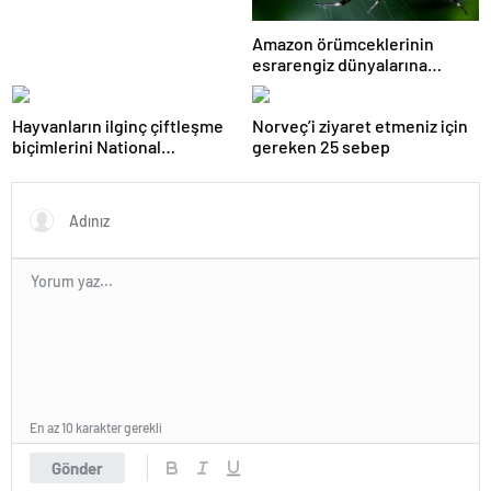
Amazon örümceklerinin
esrarengiz dünyalarına
gitmeye hazır olun.
Hayvanların ilginç çiftleşme
Norveç’i ziyaret etmeniz için
biçimlerini National
gereken 25 sebep
Geographic görüntüledi.
En az 10 karakter gerekli
Gönder