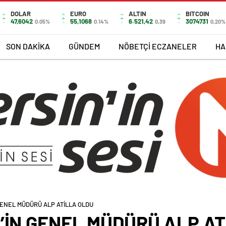
DOLAR
EURO
ALTIN
BITCOIN
47,6042
55,1068
6.521,42
3074731
0.05%
0.14%
0,39
0,20%
SON DAKİKA
GÜNDEM
NÖBETÇİ ECZANELER
HA
GENEL MÜDÜRÜ ALP ATİLLA OLDU
’İN GENEL MÜDÜRÜ ALP A