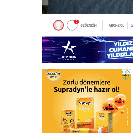
0
BEĞENDİM
ABONE OL