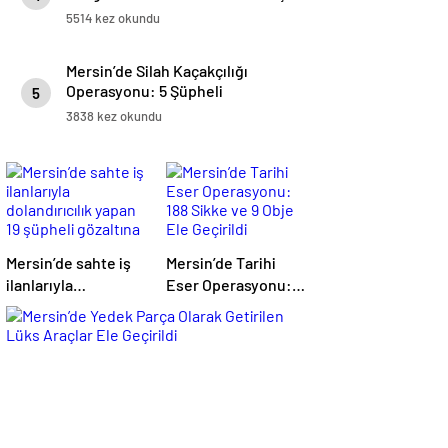
5514 kez okundu
Mersin’de Silah Kaçakçılığı
Operasyonu: 5 Şüpheli
5
Yakalandı
3838 kez okundu
Mersin’de sahte iş
Mersin’de Tarihi
ilanlarıyla
Eser Operasyonu:
dolandırıcılık yapan
188 Sikke ve 9 Obje
19 şüpheli gözaltına
Ele Geçirildi
alındı