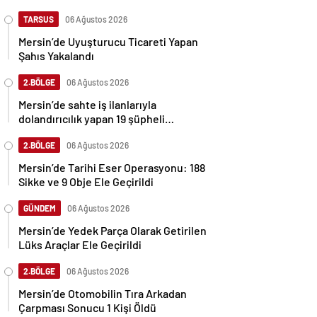
TARSUS
06 Ağustos 2026
Mersin’de Uyuşturucu Ticareti Yapan
Şahıs Yakalandı
2.BÖLGE
06 Ağustos 2026
Mersin’de sahte iş ilanlarıyla
dolandırıcılık yapan 19 şüpheli
gözaltına alındı
2.BÖLGE
06 Ağustos 2026
Mersin’de Tarihi Eser Operasyonu: 188
Sikke ve 9 Obje Ele Geçirildi
GÜNDEM
06 Ağustos 2026
Mersin’de Yedek Parça Olarak Getirilen
Lüks Araçlar Ele Geçirildi
2.BÖLGE
06 Ağustos 2026
Mersin’de Otomobilin Tıra Arkadan
Çarpması Sonucu 1 Kişi Öldü