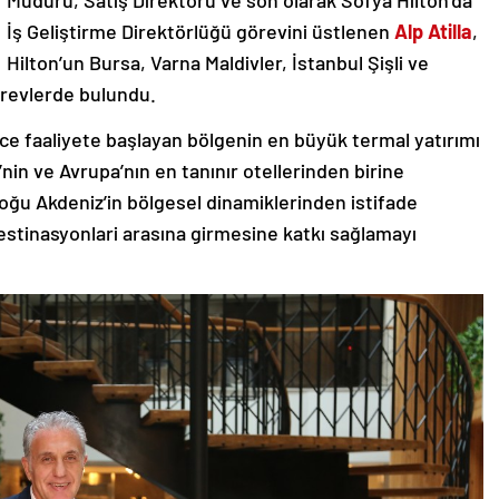
Müdürü, Satış Direktörü ve son olarak Sofya Hilton’da
İş Geliştirme Direktörlüğü görevini üstlenen
Alp Atilla
,
Hilton’un Bursa, Varna Maldivler, İstanbul Şişli ve
örevlerde bulundu.
önce faaliyete başlayan bölgenin en büyük termal yatırımı
nin ve Avrupa’nın en tanınır otellerinden birine
ğu Akdeniz’in bölgesel dinamiklerinden istifade
destinasyonlari arasına girmesine katkı sağlamayı