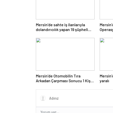
Mersin’de sahte iş ilanlarıyla
Mersin’
dolandırıcılık yapan 19 şüpheli
Operasy
gözaltına alındı
Ele Geçi
Mersin’de Otomobilin Tıra
Mersin’
Arkadan Çarpması Sonucu 1 Kişi
yaralı
Öldü