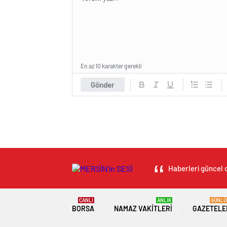
En az 10 karakter gerekli
Gönder
Haberleri güncel o
CANLI
ANLIK
GÜNLÜ
BORSA
NAMAZ VAKITLERI
GAZETELE