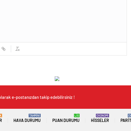
larak e-postanızdan takip edebilirsiniz !
K
TAHMİNİ
LİG
EKONOMİ
E
R
HAVA DURUMU
PUAN DURUMU
HISSELER
PARI