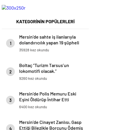
KATEGORİNİN POPÜLERLERİ
Mersin’de sahte iş ilanlarıyla
dolandırıcılık yapan 19 şüpheli
1
gözaltına alındı
35928 kez okundu
Boltaç “Turizm Tarsus’un
lokomotifi olacak.”
2
9260 kez okundu
Mersin’de Polis Memuru Eski
Eşini Öldürüp İntihar Etti
3
6400 kez okundu
Mersin’de Cinayet Zanlısı, Gasp
Ettiği Bilezikle Borcunu Ödemiş
4