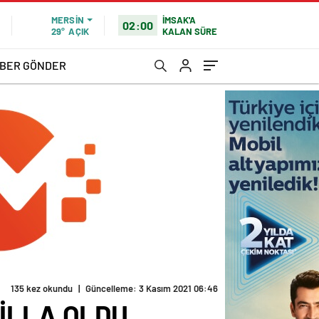
İMSAK'A
MERSIN
02:00
KALAN SÜRE
29°
AÇIK
BER GÖNDER
135 kez okundu
|
Güncelleme: 3 Kasım 2021 06:46
TİLLA OLDU