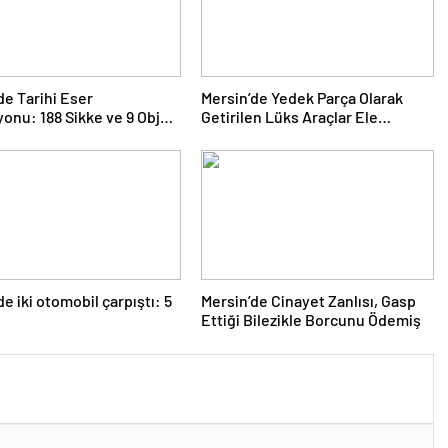
de Tarihi Eser
Mersin’de Yedek Parça Olarak
onu: 188 Sikke ve 9 Obje
Getirilen Lüks Araçlar Ele
rildi
Geçirildi
de iki otomobil çarpıştı: 5
Mersin’de Cinayet Zanlısı, Gasp
Ettiği Bilezikle Borcunu Ödemiş