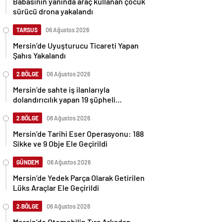
Babasının yanında araç kullanan çocuk
sürücü drona yakalandı
TARSUS
06 Ağustos 2026
Mersin’de Uyuşturucu Ticareti Yapan
Şahıs Yakalandı
2.BÖLGE
06 Ağustos 2026
Mersin’de sahte iş ilanlarıyla
dolandırıcılık yapan 19 şüpheli
gözaltına alındı
2.BÖLGE
06 Ağustos 2026
Mersin’de Tarihi Eser Operasyonu: 188
Sikke ve 9 Obje Ele Geçirildi
GÜNDEM
06 Ağustos 2026
Mersin’de Yedek Parça Olarak Getirilen
Lüks Araçlar Ele Geçirildi
2.BÖLGE
06 Ağustos 2026
Mersin’de Otomobilin Tıra Arkadan