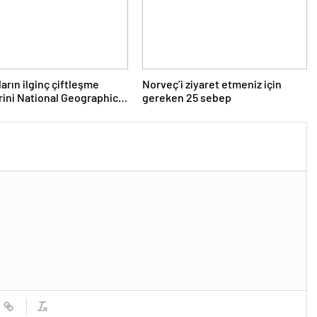
arın ilginç çiftleşme
Norveç’i ziyaret etmeniz için
rini National Geographic
gereken 25 sebep
ledi.