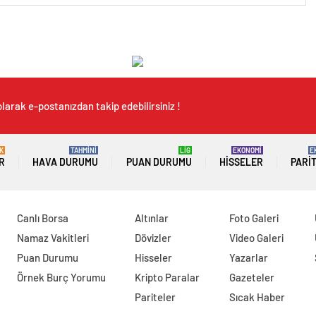
larak e-postanızdan takip edebilirsiniz !
K
TAHMİNİ
LİG
EKONOMİ
E
R
HAVA DURUMU
PUAN DURUMU
HISSELER
PARI
Canlı Borsa
Altınlar
Foto Galeri
Namaz Vakitleri
Dövizler
Video Galeri
Puan Durumu
Hisseler
Yazarlar
Örnek Burç Yorumu
Kripto Paralar
Gazeteler
Pariteler
Sıcak Haber