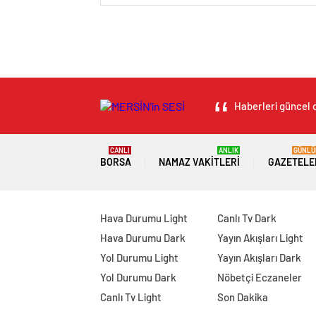
Haberleri güncel o
CANLI
ANLIK
GÜNLÜ
BORSA
NAMAZ VAKITLERI
GAZETELE
Hava Durumu Light
Canlı Tv Dark
Hava Durumu Dark
Yayın Akışları Light
Yol Durumu Light
Yayın Akışları Dark
Yol Durumu Dark
Nöbetçi Eczaneler
Canlı Tv Light
Son Dakika