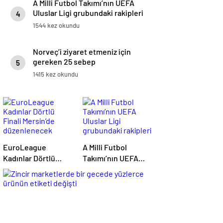
A Milli Futbol Takımı’nın UEFA
Uluslar Ligi grubundaki rakipleri
4
belli oldu.
1544 kez okundu
Norveç’i ziyaret etmeniz için
gereken 25 sebep
5
1415 kez okundu
EuroLeague
A Milli Futbol
Kadınlar Dörtlü
Takımı’nın UEFA
Finali Mersin’de
Uluslar Ligi
düzenlenecek
grubundaki
rakipleri belli oldu.