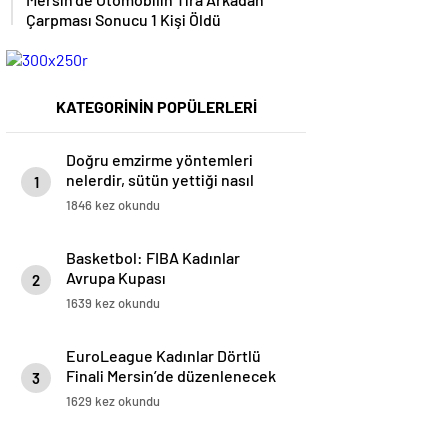
Çarpması Sonucu 1 Kişi Öldü
KATEGORİNİN POPÜLERLERİ
Doğru emzirme yöntemleri
nelerdir, sütün yettiği nasıl
1
anlaşılır?
1846 kez okundu
Basketbol: FIBA Kadınlar
Avrupa Kupası
2
1639 kez okundu
EuroLeague Kadınlar Dörtlü
Finali Mersin’de düzenlenecek
3
1629 kez okundu