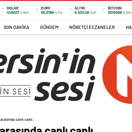
DOLAR
EURO
ALTIN
BITCOIN
47,6027
55,0768
6.533,29
3070289
0.06%
0.11%
0,57
0,70%
SON DAKİKA
GÜNDEM
NÖBETÇİ ECZANELER
HA
rasında canlı canlı.
rasında canlı canlı.