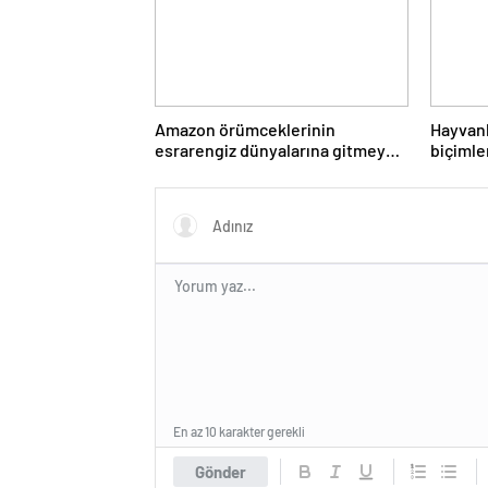
Amazon örümceklerinin
Hayvanl
esrarengiz dünyalarına gitmeye
biçimle
hazır olun.
görüntü
En az 10 karakter gerekli
Gönder