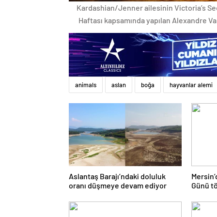
Kardashian/Jenner ailesinin Victoria’s Se
Haftası kapsamında yapılan Alexandre Vau
animals
aslan
boğa
hayvanlar alemi
Aslantaş Barajı’ndaki doluluk
Mersin
oranı düşmeye devam ediyor
Günü tö